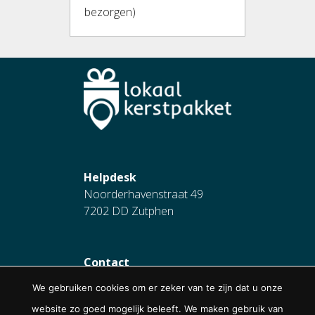
bezorgen)
Helpdesk
Noorderhavenstraat 49
7202 DD Zutphen
Contact
085 80 81 81 5
We gebruiken cookies om er zeker van te zijn dat u onze
helpdesk@lokaalkerstpakket.
website zo goed mogelijk beleeft. We maken gebruik van
nl