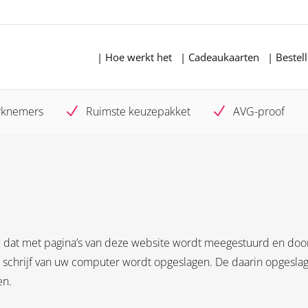
| Hoe werkt het
| Cadeaukaarten
| Bestel
N
N
rknemers
Ruimste keuzepakket
AVG-proof
e dat met pagina’s van deze website wordt meegestuurd en door
de schrijf van uw computer wordt opgeslagen. De daarin opgesla
en.