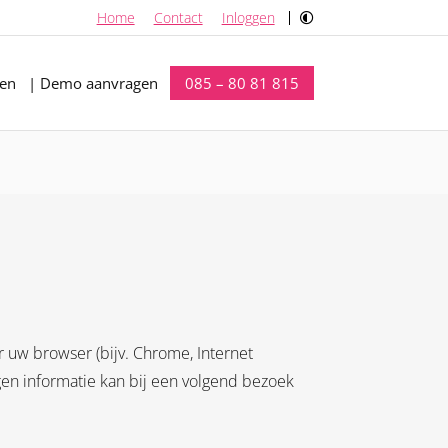
Verhoog
Home
Contact
Inloggen
contrast
len
| Demo aanvragen
085 – 80 81 815
 uw browser (bijv. Chrome, Internet
gen informatie kan bij een volgend bezoek